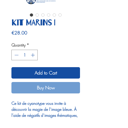
Kit MARINS I
Price
€28.00
Quantity
*
Add to Cart
Buy Now
Ce kit de cyanotype vous invite à
découvrir la magie de l’image bleue. À
l’aide de négatifs d’images thématiques,
vous pourrez tirer vous-même vos propres
cyanotypes et voir apparaître, pas à pas,