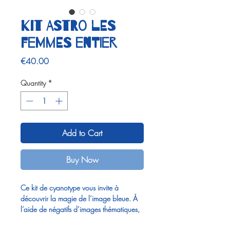
Kit ASTRO Les
femmes ENTIER
Price
€40.00
Quantity
*
Add to Cart
Buy Now
Ce kit de cyanotype vous invite à
découvrir la magie de l’image bleue. À
l’aide de négatifs d’images thématiques,
vous pourrez tirer vous-même vos propres